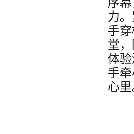
序幕
力。
手穿
堂，
体验
手牵
心里