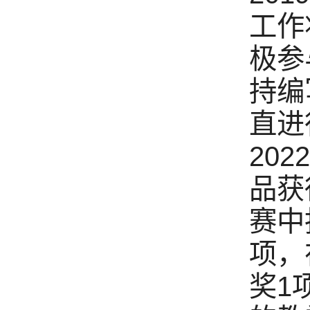
工作
极参
持编
直进
20
品获
赛中
项，
奖1