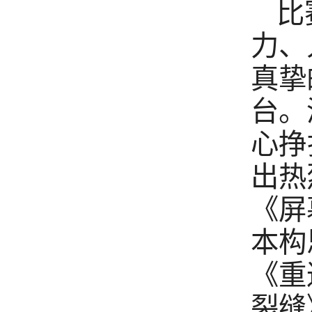
比
力、
真挚
台。
心挣
出热
《屏
本构
《重
裂缝