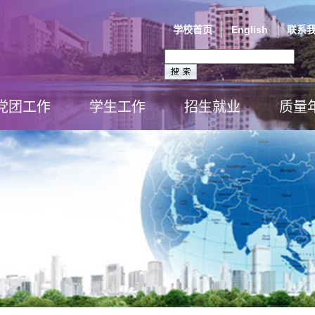
学校首页
English
联系
党团工作
学生工作
招生就业
质量
党建视窗
团学视窗
心理辅导站
学生活动
班级风采
奖学助贷
学习达人
招生专题
就业工作
校友风采