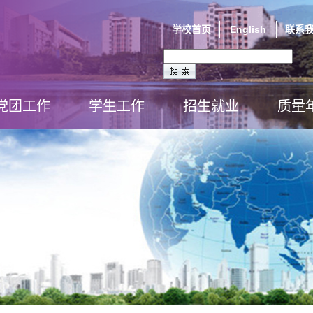
学校首页
English
联系
党团工作
学生工作
招生就业
质量
党建视窗
团学视窗
心理辅导站
学生活动
班级风采
奖学助贷
学习达人
招生专题
就业工作
校友风采